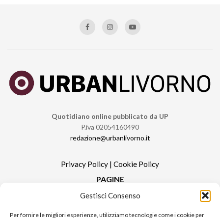
Quotidiano online pubblicato da UP
P.iva 02054160490
redazione@urbanlivorno.it
Privacy Policy
|
Cookie Policy
PAGINE
Gestisci Consenso
Redazione
Contatti
Per fornire le migliori esperienze, utilizziamo tecnologie come i cookie per