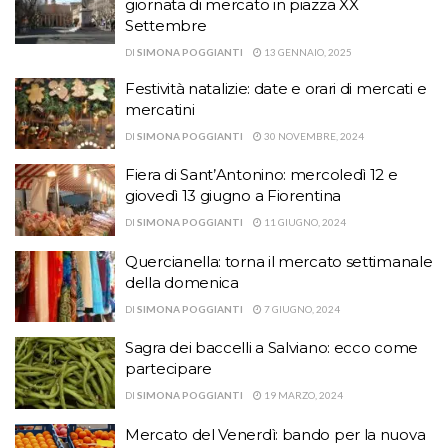
giornata di mercato in piazza XX
Settembre
DI
SIMONA POGGIANTI
13 GENNAIO, 2025
Festività natalizie: date e orari di mercati e
mercatini
DI
SIMONA POGGIANTI
30 NOVEMBRE, 2024
Fiera di Sant’Antonino: mercoledì 12 e
giovedì 13 giugno a Fiorentina
DI
SIMONA POGGIANTI
11 GIUGNO, 2024
Quercianella: torna il mercato settimanale
della domenica
DI
SIMONA POGGIANTI
7 GIUGNO, 2024
Sagra dei baccelli a Salviano: ecco come
partecipare
DI
SIMONA POGGIANTI
19 MARZO, 2024
Mercato del Venerdì: bando per la nuova