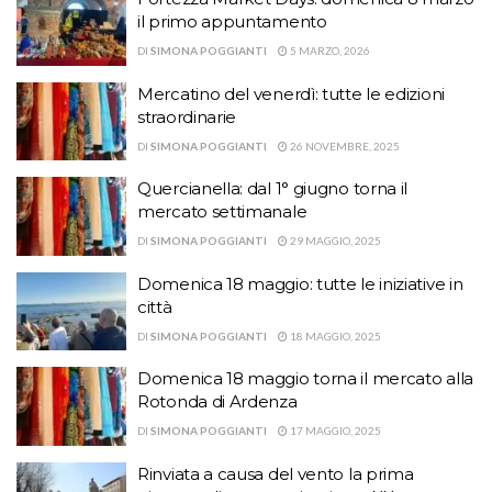
il primo appuntamento
DI
SIMONA POGGIANTI
5 MARZO, 2026
Mercatino del venerdì: tutte le edizioni
straordinarie
DI
SIMONA POGGIANTI
26 NOVEMBRE, 2025
Quercianella: dal 1° giugno torna il
mercato settimanale
DI
SIMONA POGGIANTI
29 MAGGIO, 2025
Domenica 18 maggio: tutte le iniziative in
città
DI
SIMONA POGGIANTI
18 MAGGIO, 2025
Domenica 18 maggio torna il mercato alla
Rotonda di Ardenza
DI
SIMONA POGGIANTI
17 MAGGIO, 2025
Rinviata a causa del vento la prima