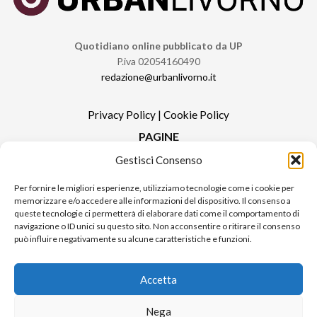
Quotidiano online pubblicato da UP
P.iva 02054160490
redazione@urbanlivorno.it
Privacy Policy
|
Cookie Policy
PAGINE
Gestisci Consenso
Redazione
Contatti
Per fornire le migliori esperienze, utilizziamo tecnologie come i cookie per
memorizzare e/o accedere alle informazioni del dispositivo. Il consenso a
Pubblicità
queste tecnologie ci permetterà di elaborare dati come il comportamento di
Sitemap
navigazione o ID unici su questo sito. Non acconsentire o ritirare il consenso
può influire negativamente su alcune caratteristiche e funzioni.
RUBRICHE
Notizie in Primo Piano
Accetta
Tutte le notizie
Urban Video
Nega