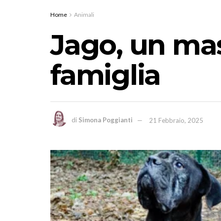
Home
Animali
Jago, un mas
famiglia
di
Simona Poggianti
21 Febbraio, 2025