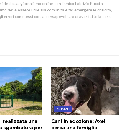
si dedica al giornalismo online con l'amico Fabrizio Pucci a
lismo deve essere utile alla comunità e far emergere le criticità,
i errori commessi con la consapevolezza di aver fatto la cosa
ANIMALI
 realizzata una
Cani in adozione: Axel
a sgambatura per
cerca una famiglia