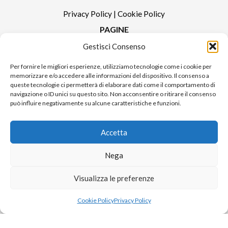
Privacy Policy
|
Cookie Policy
PAGINE
Gestisci Consenso
Redazione
Contatti
Per fornire le migliori esperienze, utilizziamo tecnologie come i cookie per
memorizzare e/o accedere alle informazioni del dispositivo. Il consenso a
Pubblicità
queste tecnologie ci permetterà di elaborare dati come il comportamento di
Sitemap
navigazione o ID unici su questo sito. Non acconsentire o ritirare il consenso
può influire negativamente su alcune caratteristiche e funzioni.
RUBRICHE
Notizie in Primo Piano
Accetta
Tutte le notizie
Urban Video
Nega
Livorno FAQs
Visualizza le preferenze
© 2024 UP di Poggianti Simona | Urban Livorno è una testata giornalistica
Cookie Policy
Privacy Policy
iscritta al numero n. 09/2018 del Registro Stampa del Tribunale di Livorno
Sito realizzato da
Alessio Rossi