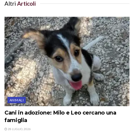
Altri
Articoli
ANIMALI
Cani in adozione: Milo e Leo cercano una
famiglia
28 LUGLIO, 2026