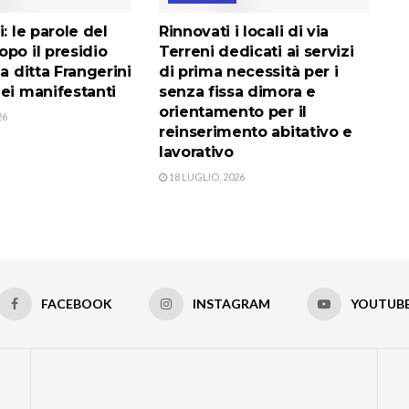
i: le parole del
Rinnovati i locali di via
po il presidio
Terreni dedicati ai servizi
la ditta Frangerini
di prima necessità per i
ei manifestanti
senza fissa dimora e
orientamento per il
26
reinserimento abitativo e
lavorativo
18 LUGLIO, 2026
FACEBOOK
INSTAGRAM
YOUTUB