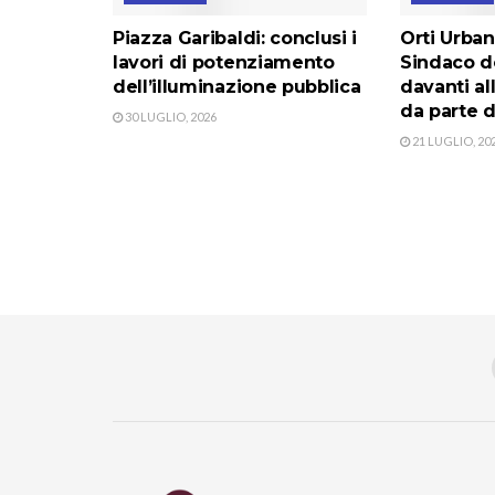
Piazza Garibaldi: conclusi i
Orti Urban
lavori di potenziamento
Sindaco do
dell’illuminazione pubblica
davanti al
da parte d
30 LUGLIO, 2026
21 LUGLIO, 20