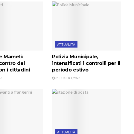
ATTUALITÀ
le Mameli:
Polizia Municipale,
contro del
intensificati i controlli per il
n i cittadini
periodo estivo
26
31 LUGLIO, 2026
ATTUALITÀ