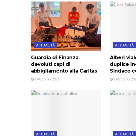
ATTUALITÀ
ATTUALITÀ
Guardia di Finanza:
Alberi via
devoluti capi di
duplice in
abbigliamento alla Caritas
Sindaco co
6 AGOSTO, 2026
3 AGOSTO, 20
ATTUALITÀ
ATTUALITÀ