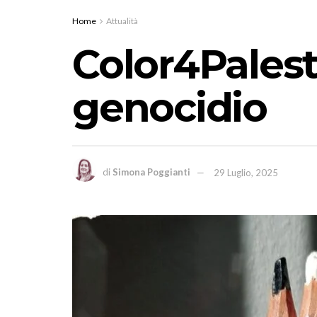
Home
Attualità
Color4Palesti
genocidio
di
Simona Poggianti
29 Luglio, 2025