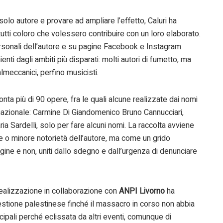
solo autore e provare ad ampliare l’effetto, Caluri ha
a tutti coloro che volessero contribuire con un loro elaborato.
 personali dell’autore e su pagine Facebook e Instagram
nti dagli ambiti più disparati: molti autori di fumetto, ma
talmeccanici, perfino musicisti.
conta più di 90 opere, fra le quali alcune realizzate dai nomi
ernazionale: Carmine Di Giandomenico Bruno Cannucciari,
ia Sardelli, solo per fare alcuni nomi. La raccolta avviene
e o minore notorietà dell’autore, ma come un grido
agine e non, uniti dallo sdegno e dall’urgenza di denunciare
realizzazione in collaborazione con
ANPI Livorno
ha
questione palestinese finché il massacro in corso non abbia
cipali perché eclissata da altri eventi, comunque di