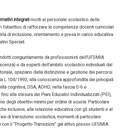
rmativi integrati
rivolti al personale scolastico delle
 con l’obiettivo di rafforzare le competenze docenti curricolari
ria di inclusione, orientamento e presa in carico educativa
tivi Speciali.
 condotti congiuntamente da professionisti dell’UFSMIA
cenza) e da esperti dell’ambito scolastico individuati dal
oratoriale, spaziano dalla distinzione e gestione dei percorsi
della L.104/1992, alla conoscenza approfondita dei principali
ilità cognitiva, DSA, ADHD, nella fascia 0-6 e
o alla stesura dei Piani Educativi Individualizzati (PEI),
ne degli obiettivi minimi per ordine di scuola. Particolare
iche inclusive, alla relazione educativa con gli studenti e al
asi di transizione scolastica, momenti di particolare
rdo con il “Progetto Transizioni” già attivo presso UFSMIA.