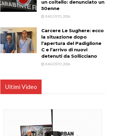
un coltello: denunciato un
50enne
8 AGOSTO, 2026
Carcere Le Sughere: ecco
la situazione dopo
l’apertura del Padiglione
C e l’arrivo di nuovi
detenuti da Sollicciano
8 AGOSTO, 2026
Ultimi Video
...