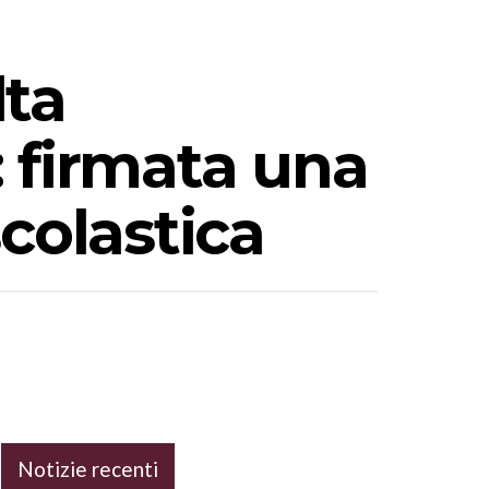
lta
 firmata una
colastica
Notizie recenti