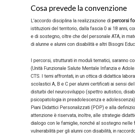
Cosa prevede la convenzione
L’accordo disciplina la realizzazione di
percorsi fo
istituzioni del territorio, dalla fascia 0 ai 18 anni,
e di sostegno, oltre che del personale ATA, in mate
di alunne e alunni con disabilità e altri Bisogni Educa
I percorsi, strutturati in moduli tematici, saranno
(Unità Funzionale Salute Mentale Infanzia e Adoles
CTS. I temi affrontati, in un ottica di didattica lab
scolastici A, B e C per alunni certificati ai sensi 
disturbi del neurosviluppo (spettro autistico, disab
psicopatologia in preadolescenza e adolescenza) fin
Piani Didattici Personalizzati (PDP) e alla definizio
attenzione è riservata, inoltre, alle strategie didatt
dialogo con le famiglie, nonché al sostegno nelle f
vulnerabilità per gli alunni con disabilità, in racco