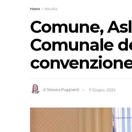
Home
Attualità
Comune, Asl,
Comunale del
convenzione 
di
Simona Poggianti
9 Giugno, 2026