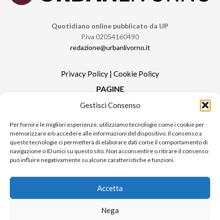
Quotidiano online pubblicato da UP
P.iva 02054160490
redazione@urbanlivorno.it
Privacy Policy
|
Cookie Policy
PAGINE
Gestisci Consenso
Redazione
Contatti
Per fornire le migliori esperienze, utilizziamo tecnologie come i cookie per
memorizzare e/o accedere alle informazioni del dispositivo. Il consenso a
Pubblicità
queste tecnologie ci permetterà di elaborare dati come il comportamento di
Sitemap
navigazione o ID unici su questo sito. Non acconsentire o ritirare il consenso
può influire negativamente su alcune caratteristiche e funzioni.
RUBRICHE
Notizie in Primo Piano
Accetta
Tutte le notizie
Urban Video
Nega