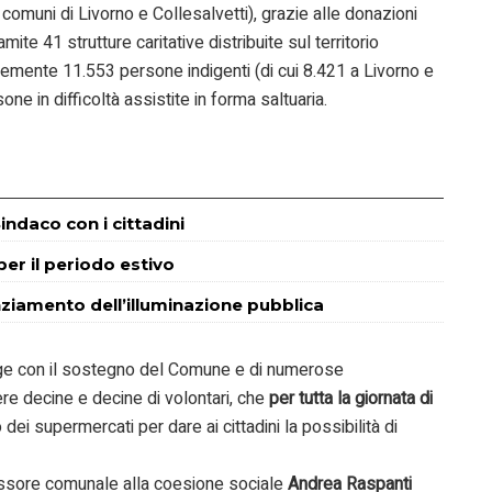
i comuni di Livorno e Collesalvetti), grazie alle donazioni
ramite 41 strutture caritative distribuite sul territorio
temente 11.553 persone indigenti (di cui 8.421 a Livorno e
sone in difficoltà assistite in forma saltuaria.
indaco con i cittadini
 per il periodo estivo
enziamento dell’illuminazione pubblica
olge con il sostegno del Comune e di numerose
gere decine e decine di volontari, che
per tutta la giornata di
dei supermercati per dare ai cittadini la possibilità di
ssore comunale alla coesione sociale
Andrea Raspanti