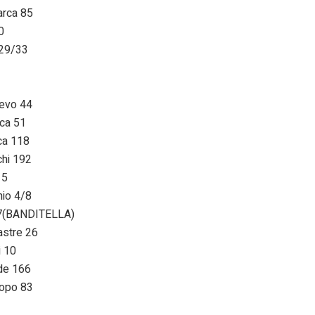
rca 85
0
29/33
evo 44
ca 51
a 118
hi 192
15
io 4/8
(BANDITELLA)
stre 26
 10
e 166
opo 83