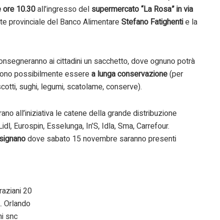
e ore 10.30
all’ingresso del
supermercato “La Rosa” in via
erente provinciale del Banco Alimentare
Stefano Fatighenti
e la
consegneranno ai cittadini un sacchetto, dove ognuno potrà
devono possibilmente essere
a lunga conservazione
(per
iscotti, sughi, legumi, scatolame, conserve).
rano all’iniziativa le catene della grande distribuzione
l, Eurospin, Esselunga, In’S, Idla, Sma, Carrefour.
osignano
dove sabato 15 novembre saranno presenti
aziani 20
 Orlando
i snc