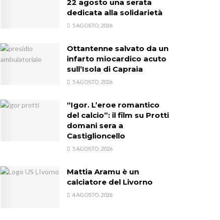
22 agosto una serata
dedicata alla solidarietà
5 AGOSTO, 2026
Ottantenne salvato da un
infarto miocardico acuto
sull’Isola di Capraia
5 AGOSTO, 2026
“Igor. L’eroe romantico
del calcio”: il film su Protti
domani sera a
Castiglioncello
5 AGOSTO, 2026
Mattia Aramu è un
calciatore del Livorno
4 AGOSTO, 2026