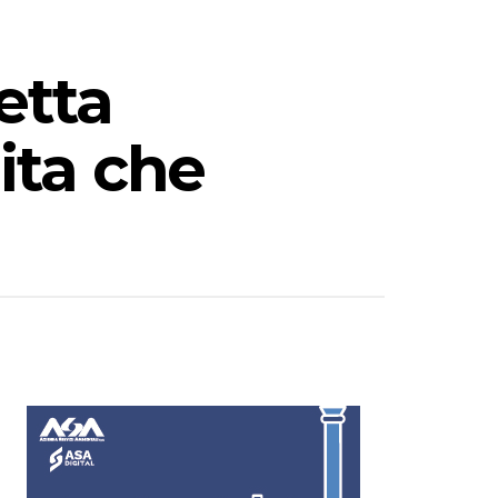
etta
ita che