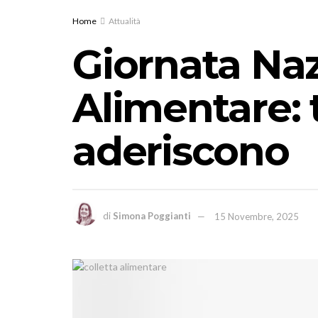
Home
Attualità
Giornata Naz
Alimentare: t
aderiscono
di
Simona Poggianti
15 Novembre, 2025