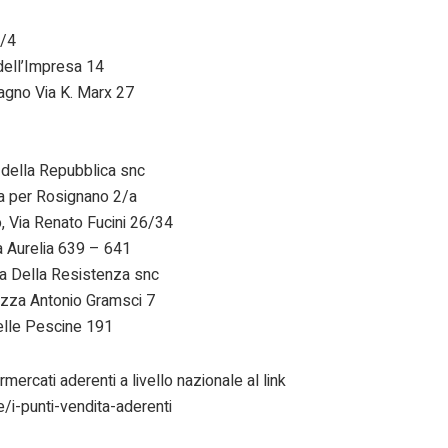
/4
l’Impresa 14
o Via K. Marx 27
a Repubblica snc
r Rosignano 2/a
 Renato Fucini 26/34
elia 639 – 641
la Resistenza snc
Antonio Gramsci 7
e Pescine 191
ercati aderenti a livello nazionale al link
/i-punti-vendita-aderenti