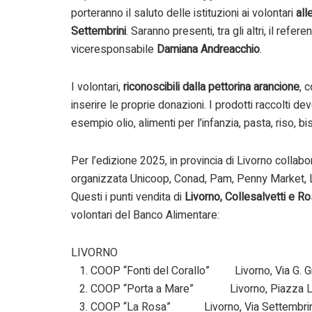
porteranno il saluto delle istituzioni ai volontari
all
Settembrini
. Saranno presenti, tra gli altri, il ref
viceresponsabile
Damiana Andreacchio
.
I volontari,
riconoscibili dalla pettorina arancione
, 
inserire le proprie donazioni. I prodotti raccolti 
esempio olio, alimenti per l’infanzia, pasta, riso, b
Per l’edizione 2025, in provincia di Livorno collabo
organizzata Unicoop, Conad, Pam, Penny Market, Lid
Questi i punti vendita di
Livorno, Collesalvetti e R
volontari del Banco Alimentare:
LIVORNO
1. COOP “Fonti del Corallo” Livorno, Via G. Gr
2. COOP “Porta a Mare” Livorno, Piazza L.
3. COOP “La Rosa” Livorno, Via Settembrin