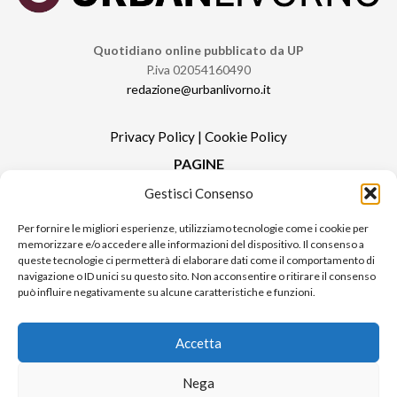
Quotidiano online pubblicato da UP
P.iva 02054160490
redazione@urbanlivorno.it
Privacy Policy
|
Cookie Policy
PAGINE
Gestisci Consenso
Redazione
Contatti
Per fornire le migliori esperienze, utilizziamo tecnologie come i cookie per
memorizzare e/o accedere alle informazioni del dispositivo. Il consenso a
Pubblicità
queste tecnologie ci permetterà di elaborare dati come il comportamento di
Sitemap
navigazione o ID unici su questo sito. Non acconsentire o ritirare il consenso
può influire negativamente su alcune caratteristiche e funzioni.
RUBRICHE
Notizie in Primo Piano
Accetta
Tutte le notizie
Urban Video
Nega