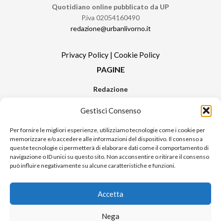
Quotidiano online pubblicato da UP
P.iva 02054160490
redazione@urbanlivorno.it
Privacy Policy
|
Cookie Policy
PAGINE
Redazione
Contatti
Gestisci Consenso
Pubblicità
Sitemap
Per fornire le migliori esperienze, utilizziamo tecnologie come i cookie per
memorizzare e/o accedere alle informazioni del dispositivo. Il consenso a
RUBRICHE
queste tecnologie ci permetterà di elaborare dati come il comportamento di
navigazione o ID unici su questo sito. Non acconsentire o ritirare il consenso
Notizie in Primo Piano
può influire negativamente su alcune caratteristiche e funzioni.
Tutte le notizie
Urban Video
Accetta
Livorno FAQs
Nega