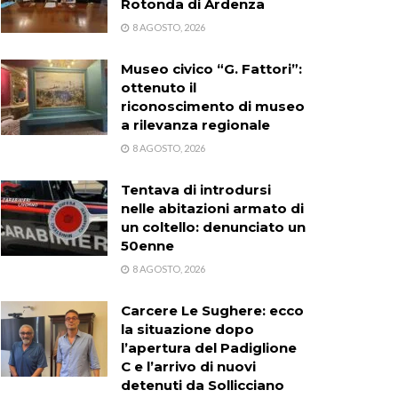
Rotonda di Ardenza
8 AGOSTO, 2026
Museo civico “G. Fattori”:
ottenuto il
riconoscimento di museo
a rilevanza regionale
8 AGOSTO, 2026
Tentava di introdursi
nelle abitazioni armato di
un coltello: denunciato un
50enne
8 AGOSTO, 2026
Carcere Le Sughere: ecco
la situazione dopo
l’apertura del Padiglione
C e l’arrivo di nuovi
detenuti da Sollicciano