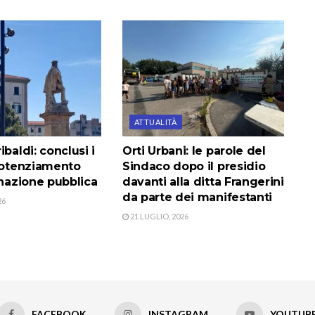
ATTUALITÀ
ibaldi: conclusi i
Orti Urbani: le parole del
 potenziamento
Sindaco dopo il presidio
inazione pubblica
davanti alla ditta Frangerini
da parte dei manifestanti
26
21 LUGLIO, 2026
FACEBOOK
INSTAGRAM
YOUTUB