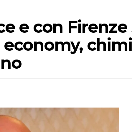
ce e con Firenze 
u economy, chimi
ino