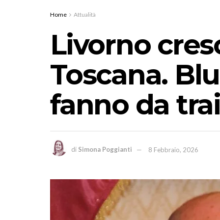
Home
Attualità
Livorno cres
Toscana. Bl
fanno da tra
di
Simona Poggianti
8 Febbraio, 2026