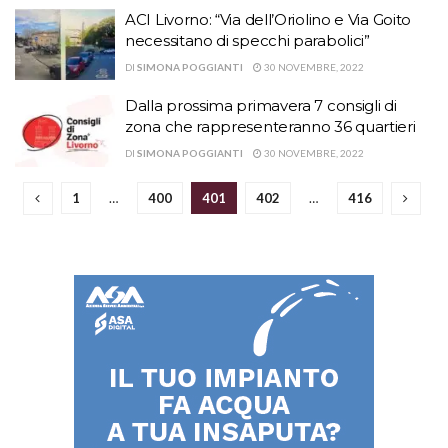
ACI Livorno: “Via dell’Oriolino e Via Goito
necessitano di specchi parabolici”
DI
SIMONA POGGIANTI
30 NOVEMBRE, 2022
Dalla prossima primavera 7 consigli di
zona che rappresenteranno 36 quartieri
DI
SIMONA POGGIANTI
30 NOVEMBRE, 2022
1
…
400
401
402
…
416