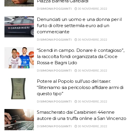
Piazza Barriera Garibaldi
DI
SIMONA POGGIANTI
30 NOVEMBRE, 2022
Denunciati un uomo e una donna per il
furto di oltre settemila euro ad un
commerciante
DI
SIMONA POGGIANTI
30 NOVEMBRE, 2022
“Scendi in campo. Donare è contagioso”,
la raccolta fondi organizzata da Croce
Rossa e Bagni Lido
DI
SIMONA POGGIANTI
30 NOVEMBRE, 2022
Potere al Popolo sull’uso del taser:
“Riteniamo sia pericoloso affidare armi di
questo tipo”
DI
SIMONA POGGIANTI
30 NOVEMBRE, 2022
Smascherato dai Carabinieri 44enne
autore di una truffa online a San Vincenzo
DI
SIMONA POGGIANTI
30 NOVEMBRE, 2022