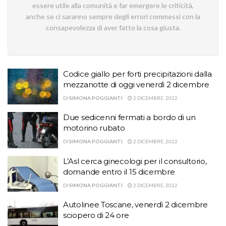
essere utile alla comunità e far emergere le criticità,
anche se ci saranno sempre degli errori commessi con la
consapevolezza di aver fatto la cosa giusta.
Codice giallo per forti precipitazioni dalla
mezzanotte di oggi venerdì 2 dicembre
DI
SIMONA POGGIANTI
2 DICEMBRE, 2022
Due sedicenni fermati a bordo di un
motorino rubato
DI
SIMONA POGGIANTI
2 DICEMBRE, 2022
L’Asl cerca ginecologi per il consultorio,
domande entro il 15 dicembre
DI
SIMONA POGGIANTI
2 DICEMBRE, 2022
Autolinee Toscane, venerdì 2 dicembre
sciopero di 24 ore