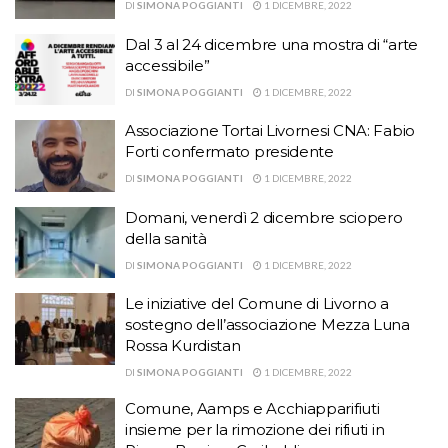
DI
SIMONA POGGIANTI
1 DICEMBRE, 2022
Dal 3 al 24 dicembre una mostra di “arte
accessibile”
DI
SIMONA POGGIANTI
1 DICEMBRE, 2022
Associazione Tortai Livornesi CNA: Fabio
Forti confermato presidente
DI
SIMONA POGGIANTI
1 DICEMBRE, 2022
Domani, venerdì 2 dicembre sciopero
della sanità
DI
SIMONA POGGIANTI
1 DICEMBRE, 2022
Le iniziative del Comune di Livorno a
sostegno dell’associazione Mezza Luna
Rossa Kurdistan
DI
SIMONA POGGIANTI
1 DICEMBRE, 2022
Comune, Aamps e Acchiapparifiuti
insieme per la rimozione dei rifiuti in