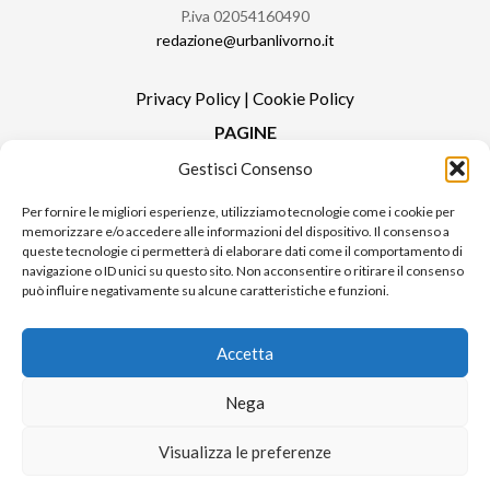
P.iva 02054160490
redazione@urbanlivorno.it
Privacy Policy
|
Cookie Policy
PAGINE
Gestisci Consenso
Redazione
Contatti
Per fornire le migliori esperienze, utilizziamo tecnologie come i cookie per
memorizzare e/o accedere alle informazioni del dispositivo. Il consenso a
Pubblicità
queste tecnologie ci permetterà di elaborare dati come il comportamento di
Sitemap
navigazione o ID unici su questo sito. Non acconsentire o ritirare il consenso
può influire negativamente su alcune caratteristiche e funzioni.
RUBRICHE
Notizie in Primo Piano
Accetta
Tutte le notizie
Urban Video
Nega
Livorno FAQs
Visualizza le preferenze