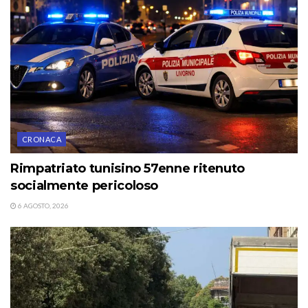
CRONACA
Rimpatriato tunisino 57enne ritenuto
socialmente pericoloso
6 AGOSTO, 2026