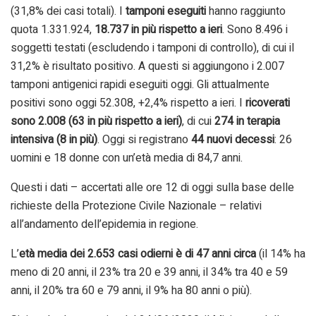
(31,8% dei casi totali). I
tamponi eseguiti
hanno raggiunto
quota 1.331.924,
18.737 in più rispetto a ieri
. Sono 8.496 i
soggetti testati (escludendo i tamponi di controllo), di cui il
31,2% è risultato positivo. A questi si aggiungono i 2.007
tamponi antigenici rapidi eseguiti oggi. Gli attualmente
positivi sono oggi 52.308, +2,4% rispetto a ieri. I
ricoverati
sono 2.008 (63 in più rispetto a ieri)
, di cui
274 in terapia
intensiva (8 in più)
. Oggi si registrano
44 nuovi decessi
: 26
uomini e 18 donne con un’età media di 84,7 anni.
Questi i dati – accertati alle ore 12 di oggi sulla base delle
richieste della Protezione Civile Nazionale – relativi
all’andamento dell’epidemia in regione.
L’
età media dei 2.653 casi odierni è di 47 anni circa
(il 14% ha
meno di 20 anni, il 23% tra 20 e 39 anni, il 34% tra 40 e 59
anni, il 20% tra 60 e 79 anni, il 9% ha 80 anni o più).