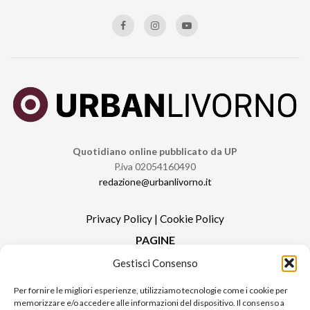
Quotidiano online pubblicato da UP
P.iva 02054160490
redazione@urbanlivorno.it
Privacy Policy
|
Cookie Policy
PAGINE
Gestisci Consenso
Redazione
Contatti
Per fornire le migliori esperienze, utilizziamo tecnologie come i cookie per
memorizzare e/o accedere alle informazioni del dispositivo. Il consenso a
Pubblicità