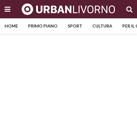
HOME
PRIMO PIANO
SPORT
CULTURA
PER IL