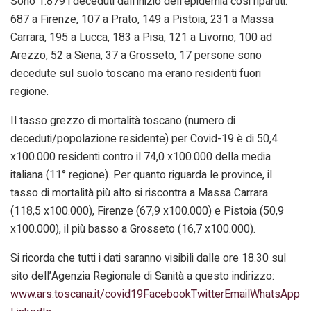
Sono 1.879 i deceduti dall’inizio dell’epidemia cosi ripartiti:
687 a Firenze, 107 a Prato, 149 a Pistoia, 231 a Massa
Carrara, 195 a Lucca, 183 a Pisa, 121 a Livorno, 100 ad
Arezzo, 52 a Siena, 37 a Grosseto, 17 persone sono
decedute sul suolo toscano ma erano residenti fuori
regione.
Il tasso grezzo di mortalità toscano (numero di
deceduti/popolazione residente) per Covid-19 è di 50,4
x100.000 residenti contro il 74,0 x100.000 della media
italiana (11° regione). Per quanto riguarda le province, il
tasso di mortalità più alto si riscontra a Massa Carrara
(118,5 x100.000), Firenze (67,9 x100.000) e Pistoia (50,9
x100.000), il più basso a Grosseto (16,7 x100.000).
Si ricorda che tutti i dati saranno visibili dalle ore 18.30 sul
sito dell’Agenzia Regionale di Sanità a questo indirizzo:
www.ars.toscana.it/covid19
Facebook
Twitter
Email
WhatsApp