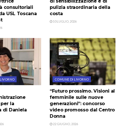
ttrice
di sensibilizzazione e di
tà consultoriali
pulizia straordinaria della
nda USL Toscana
costa
t
10 LUGLIO, 2026
26
 LIVORNO
COMUNE DI LIVORNO
“Futuro prossimo. Visioni al
nistrazione
femminile sulle nuove
per la
generazioni”: concorso
 di Daniela
video promosso dal Centro
Donna
026
22 GIUGNO, 2026