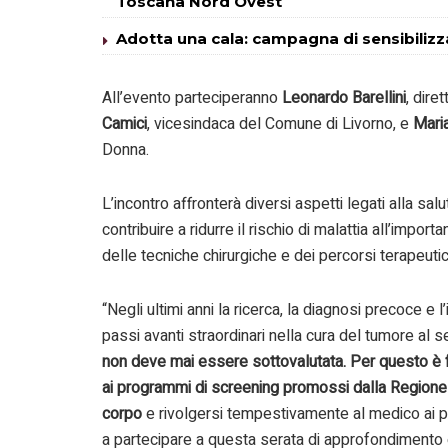
Toscana Nord Ovest
Adotta una cala: campagna di sensibilizza
All’evento parteciperanno
Leonardo Barellini
, dire
Camici
, vicesindaca del Comune di Livorno, e
Maria
Donna.
L’incontro affronterà diversi aspetti legati alla sa
contribuire a ridurre il rischio di malattia all’impo
delle tecniche chirurgiche e dei percorsi terapeutici
“Negli ultimi anni la ricerca, la diagnosi precoce 
passi avanti straordinari nella cura del tumore al 
non deve mai essere sottovalutata. Per questo è fon
ai programmi di screening promossi dalla Regione 
corpo
e rivolgersi tempestivamente al medico ai primi
a partecipare a questa serata di approfondimento 