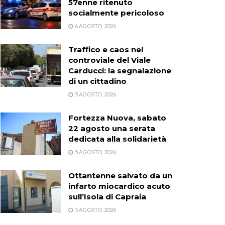
57enne ritenuto
socialmente pericoloso
6 AGOSTO, 2026
Traffico e caos nel
controviale del Viale
Carducci: la segnalazione
di un cittadino
5 AGOSTO, 2026
Fortezza Nuova, sabato
22 agosto una serata
dedicata alla solidarietà
5 AGOSTO, 2026
Ottantenne salvato da un
infarto miocardico acuto
sull’Isola di Capraia
5 AGOSTO, 2026