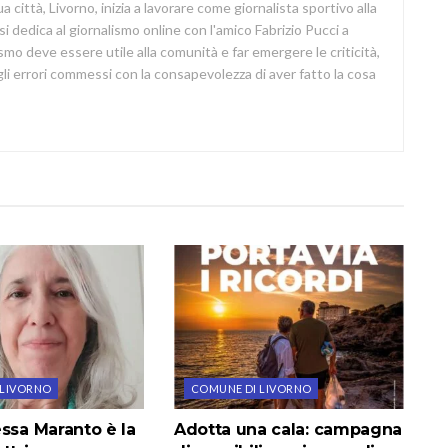
a città, Livorno, inizia a lavorare come giornalista sportivo alla
si dedica al giornalismo online con l'amico Fabrizio Pucci a
lismo deve essere utile alla comunità e far emergere le criticità,
i errori commessi con la consapevolezza di aver fatto la cosa
 LIVORNO
COMUNE DI LIVORNO
ssa Maranto è la
Adotta una cala: campagna