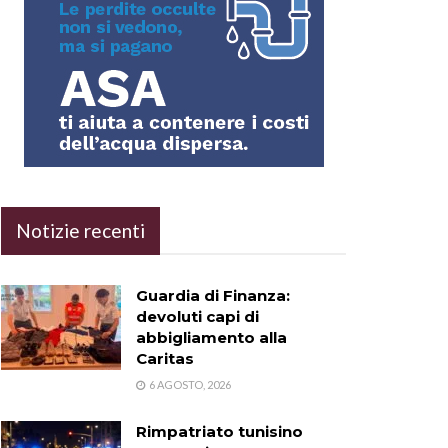
Notizie recenti
Guardia di Finanza:
devoluti capi di
abbigliamento alla
Caritas
6 AGOSTO, 2026
Rimpatriato tunisino