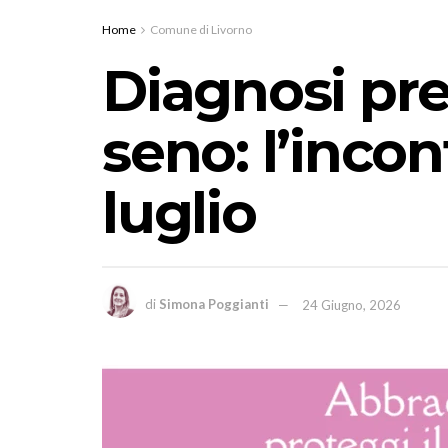
Home
Comune di Livorno
Diagnosi pre
seno: l’inco
luglio
di
Simona Poggianti
24 Giugno, 2026