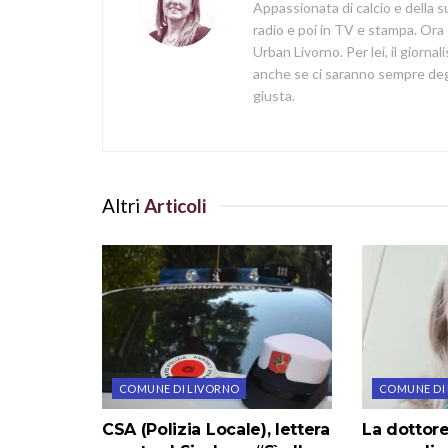
Appassionata di calcio e della su
radio e poi in TV e stampa. Ora 
Urban Livorno. Per lei, il giorna
anche se ci saranno sempre degl
giusta.
Altri
Articoli
COMUNE DI LIVORNO
COMUNE DI
CSA (Polizia Locale), lettera
La dottore