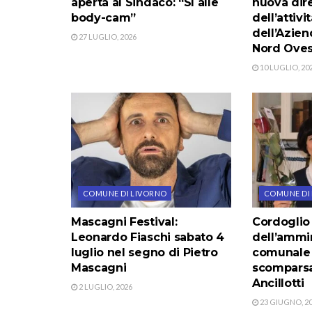
aperta al Sindaco: “Sì alle
nuova dire
body-cam”
dell’attivi
dell’Azie
27 LUGLIO, 2026
Nord Oves
10 LUGLIO, 20
COMUNE DI LIVORNO
COMUNE DI
Mascagni Festival:
Cordoglio
Leonardo Fiaschi sabato 4
dell’ammi
luglio nel segno di Pietro
comunale 
Mascagni
scomparsa
Ancillotti
2 LUGLIO, 2026
23 GIUGNO, 2