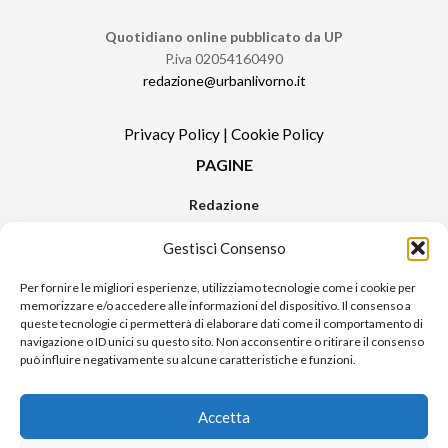
Quotidiano online pubblicato da UP
P.iva 02054160490
redazione@urbanlivorno.it
Privacy Policy
|
Cookie Policy
PAGINE
Redazione
Contatti
Gestisci Consenso
Pubblicità
Sitemap
Per fornire le migliori esperienze, utilizziamo tecnologie come i cookie per
memorizzare e/o accedere alle informazioni del dispositivo. Il consenso a
RUBRICHE
queste tecnologie ci permetterà di elaborare dati come il comportamento di
navigazione o ID unici su questo sito. Non acconsentire o ritirare il consenso
Notizie in Primo Piano
può influire negativamente su alcune caratteristiche e funzioni.
Tutte le notizie
Urban Video
Accetta
Livorno FAQs