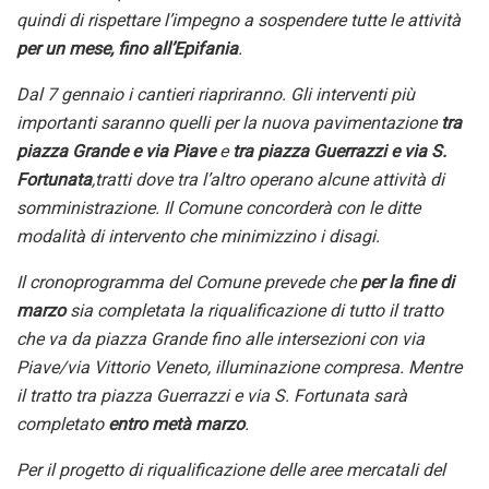
quindi di rispettare l’impegno a sospendere tutte le attività
per un mese, fino all’Epifania
.
Dal 7 gennaio i cantieri
riapriranno.
Gli
intervent
i
più
important
i
sar
anno
quell
i
per la nuova pavimentazione
tra
piazza Grande e via Piave
e
tra piazza Guerrazzi e
via S.
Fortunata
,
tratt
i
dove tra l’altro operano
alcune
attività di
somministrazione.
Il Comune concorderà con le ditte
modalità di intervento che minimizzino i disagi.
Il cronoprogramma del Comune prevede che
per la fine di
marzo
sia completat
a la riqualificazione di
tutto il tratto
che va da
piazza Grande fino alle intersezioni con via
Piave/via Vittorio Veneto, illuminazione compresa.
Mentre
il tratto tra piazza Guerrazzi e via S. Fortunata sarà
completato
entro metà marzo
.
Per
il
progetto di riqualificazione delle aree mercatali del