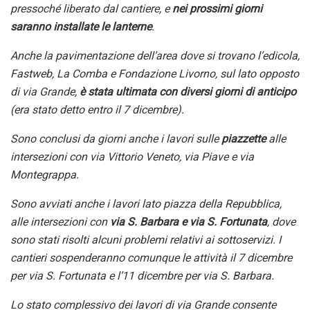
pressoché liberato dal cantiere,
e
nei prossimi giorni
saranno installate le lanterne
.
Anche la pavimentazione dell’area dove si trovano l’edicola,
Fastweb, La Comba e Fondazione Livorno, sul lato opposto
di via Grande,
è stata ultimata con diversi giorni di anticipo
(era stato detto entro il 7 dicembre).
Sono conclusi da giorni a
nche
i lavori sul
le
piazzette
alle
intersezioni con via Vittorio Veneto, via Piave e via
Montegrappa.
Sono avviati anche i lavori
lato piazza della Repubblica,
alle intersezioni con
via S. Barbara e
via
S. Fortunata
, dove
sono stati risol
ti alcuni
problemi
relativi ai
sottoservizi. I
cantieri sospenderanno comunque le attività il 7 dicembre
per via S.
Fortunata
e l’11 dicembre per via S.
Barbara
.
Lo stato
complessivo
dei lavori
di via Grande
consente