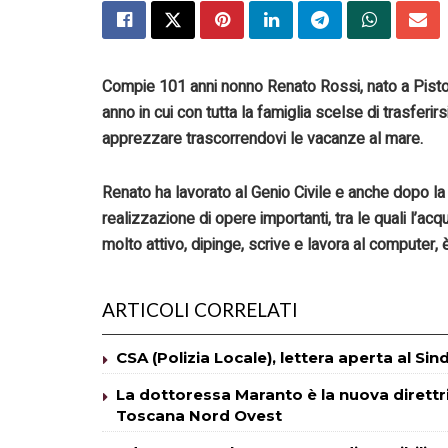
Compie
101 anni nonno
Renato Rossi
,
nato
a Pist
anno in cui
con tutta la famiglia
scelse di trasferirs
apprezzare trascorrendovi le vacanze al mare.
Renato
ha lavorato
al Genio Civile
e
anche dopo la 
realizzazione di opere importanti, tra le quali l’ac
molto attivo,
dipinge, scrive e lavora al computer,
ARTICOLI CORRELATI
CSA (Polizia Locale), lettera aperta al Si
La dottoressa Maranto è la nuova direttric
Toscana Nord Ovest