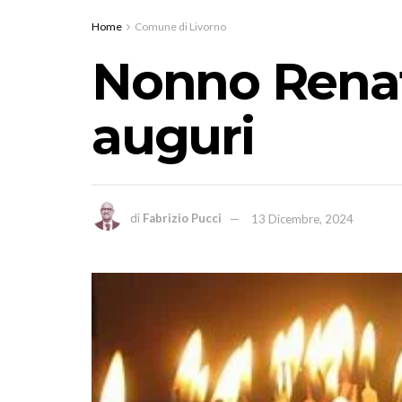
Home
Comune di Livorno
Nonno Renat
auguri
di
Fabrizio Pucci
13 Dicembre, 2024