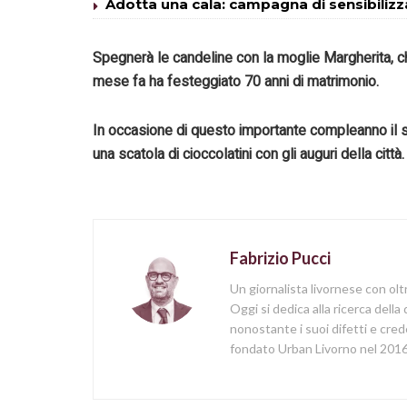
Adotta una cala: campagna di sensibilizza
Spegnerà le candeline con l
a
moglie Margherita, ch
mese fa ha festeggiato 70 anni di matrimonio.
In occasione di
questo importante
compleanno
il 
una scatola di
cioccolatini
con gli auguri della città.
Fabrizio Pucci
Un giornalista livornese con olt
Oggi si dedica alla ricerca della
nonostante i suoi difetti e cred
fondato Urban Livorno nel 2016