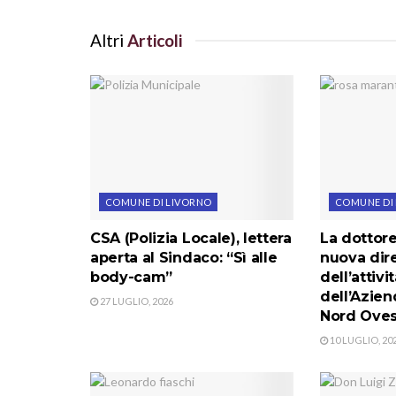
Altri
Articoli
COMUNE DI LIVORNO
COMUNE DI
CSA (Polizia Locale), lettera
La dottore
aperta al Sindaco: “Sì alle
nuova dire
body-cam”
dell’attivi
dell’Azie
27 LUGLIO, 2026
Nord Oves
10 LUGLIO, 20