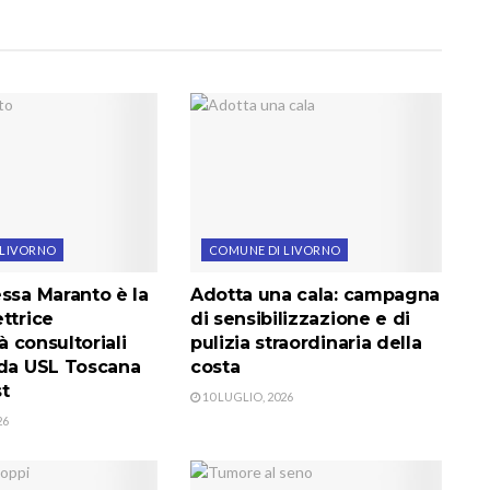
 LIVORNO
COMUNE DI LIVORNO
ssa Maranto è la
Adotta una cala: campagna
ttrice
di sensibilizzazione e di
tà consultoriali
pulizia straordinaria della
nda USL Toscana
costa
t
10 LUGLIO, 2026
26