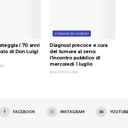
COMUNE DI LIVORNO
steggia i 70 anni
Diagnosi precoce e cura
zio di Don Luigi
del tumore al seno:
l’incontro pubblico di
mercoledì 1 luglio
026
24 GIUGNO, 2026
FACEBOOK
INSTAGRAM
YOUTUB