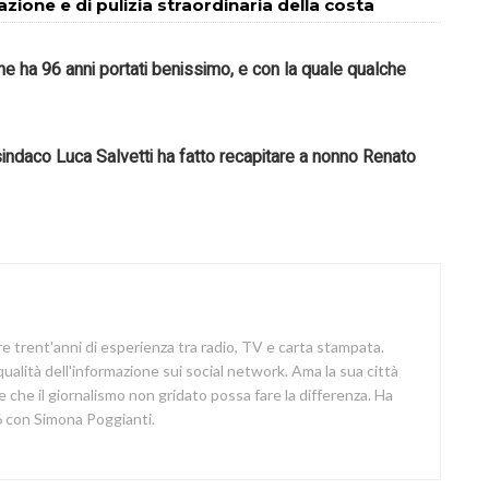
zione e di pulizia straordinaria della costa
e ha 96 anni portati benissimo, e con la quale qualche
sindaco
Luca Salvetti ha fatto recapitare a
nonno Renato
re trent'anni di esperienza tra radio, TV e carta stampata.
 qualità dell'informazione sui social network. Ama la sua città
e che il giornalismo non gridato possa fare la differenza. Ha
 con Simona Poggianti.