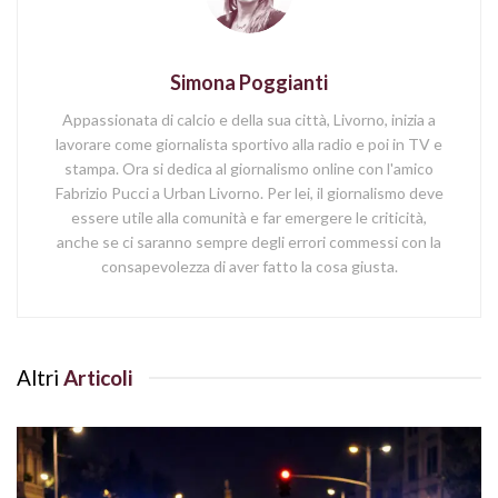
Simona Poggianti
Appassionata di calcio e della sua città, Livorno, inizia a
lavorare come giornalista sportivo alla radio e poi in TV e
stampa. Ora si dedica al giornalismo online con l'amico
Fabrizio Pucci a Urban Livorno. Per lei, il giornalismo deve
essere utile alla comunità e far emergere le criticità,
anche se ci saranno sempre degli errori commessi con la
consapevolezza di aver fatto la cosa giusta.
Altri
Articoli