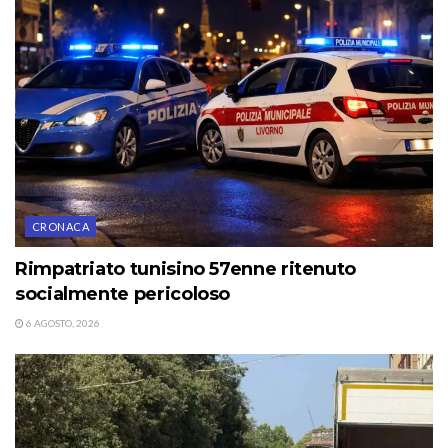
CRONACA
Rimpatriato tunisino 57enne ritenuto
socialmente pericoloso
6 AGOSTO, 2026