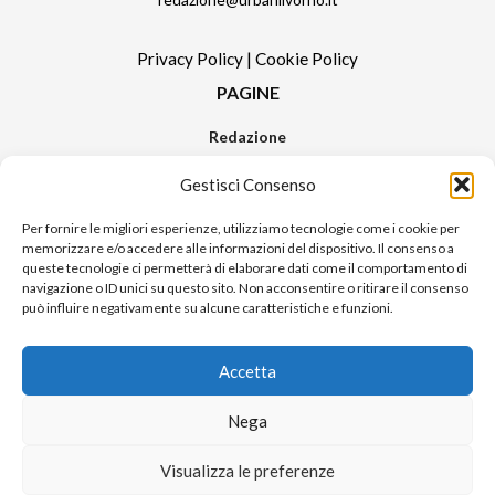
Privacy Policy
|
Cookie Policy
PAGINE
Redazione
Contatti
Gestisci Consenso
Pubblicità
Sitemap
Per fornire le migliori esperienze, utilizziamo tecnologie come i cookie per
memorizzare e/o accedere alle informazioni del dispositivo. Il consenso a
RUBRICHE
queste tecnologie ci permetterà di elaborare dati come il comportamento di
navigazione o ID unici su questo sito. Non acconsentire o ritirare il consenso
Notizie in Primo Piano
può influire negativamente su alcune caratteristiche e funzioni.
Tutte le notizie
Urban Video
Accetta
Livorno FAQs
Nega
© 2024 UP di Poggianti Simona | Urban Livorno è una testata giornalistica
Visualizza le preferenze
iscritta al numero n. 09/2018 del Registro Stampa del Tribunale di Livorno