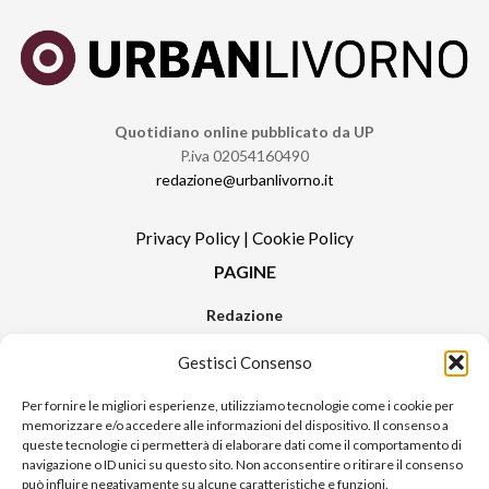
Quotidiano online pubblicato da UP
P.iva 02054160490
redazione@urbanlivorno.it
Privacy Policy
|
Cookie Policy
PAGINE
Redazione
Contatti
Gestisci Consenso
Pubblicità
Sitemap
Per fornire le migliori esperienze, utilizziamo tecnologie come i cookie per
memorizzare e/o accedere alle informazioni del dispositivo. Il consenso a
RUBRICHE
queste tecnologie ci permetterà di elaborare dati come il comportamento di
navigazione o ID unici su questo sito. Non acconsentire o ritirare il consenso
Notizie in Primo Piano
può influire negativamente su alcune caratteristiche e funzioni.