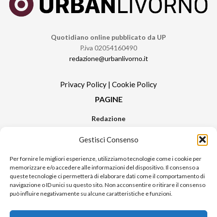
Quotidiano online pubblicato da UP
P.iva 02054160490
redazione@urbanlivorno.it
Privacy Policy
|
Cookie Policy
PAGINE
Redazione
Contatti
Gestisci Consenso
Pubblicità
Sitemap
Per fornire le migliori esperienze, utilizziamo tecnologie come i cookie per
memorizzare e/o accedere alle informazioni del dispositivo. Il consenso a
RUBRICHE
queste tecnologie ci permetterà di elaborare dati come il comportamento di
navigazione o ID unici su questo sito. Non acconsentire o ritirare il consenso
Notizie in Primo Piano
può influire negativamente su alcune caratteristiche e funzioni.
Tutte le notizie