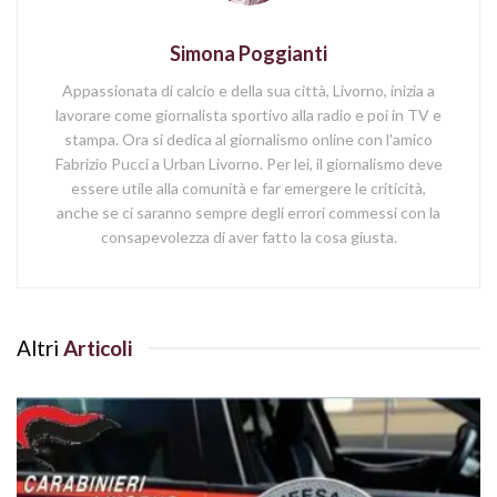
Simona Poggianti
Appassionata di calcio e della sua città, Livorno, inizia a
lavorare come giornalista sportivo alla radio e poi in TV e
stampa. Ora si dedica al giornalismo online con l'amico
Fabrizio Pucci a Urban Livorno. Per lei, il giornalismo deve
essere utile alla comunità e far emergere le criticità,
anche se ci saranno sempre degli errori commessi con la
consapevolezza di aver fatto la cosa giusta.
Altri
Articoli