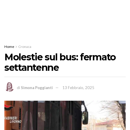
Home
Cronaca
Molestie sul bus: fermato
settantenne
di
Simona Poggianti
13 Febbraio, 2025