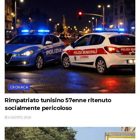
CRONACA
Rimpatriato tunisino 57enne ritenuto
socialmente pericoloso
6 AGOSTO, 2026