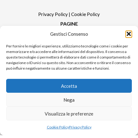
Privacy Policy
|
Cookie Policy
PAGINE
Gestisci Consenso
Redazione
Contatti
Per fornire le migliori esperienze, utilizziamo tecnologie come i cookie per
memorizzare e/o accedere alle informazioni del dispositivo. Il consenso a
Pubblicità
queste tecnologie ci permetterà di elaborare dati come il comportamento di
Sitemap
navigazione o ID unici su questo sito. Non acconsentire o ritirare il consenso
può influire negativamente su alcune caratteristiche e funzioni.
RUBRICHE
Notizie in Primo Piano
Accetta
Tutte le notizie
Urban Video
Nega
Livorno FAQs
Visualizza le preferenze
© 2024 UP di Poggianti Simona | Urban Livorno è una testata giornalistica
Cookie Policy
Privacy Policy
iscritta al numero n. 09/2018 del Registro Stampa del Tribunale di Livorno