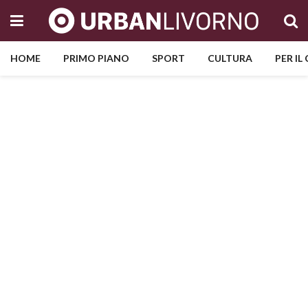
HOME
PRIMO PIANO
SPORT
CULTURA
PER IL