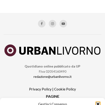
Quotidiano online pubblicato da UP
P.iva 02054160490
redazione@urbanlivorno.it
Privacy Policy
|
Cookie Policy
PAGINE
Gestisci Consenso