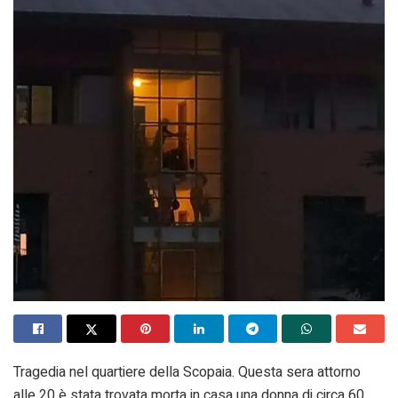
Tragedia nel quartiere della Scopaia. Questa sera attorno
alle 20 è stata trovata morta in casa una donna di circa 60