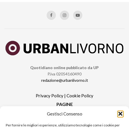
Quotidiano online pubblicato da UP
P.iva 02054160490
redazione@urbanlivorno.it
Privacy Policy
|
Cookie Policy
PAGINE
Gestisci Consenso
Redazione
Contatti
Per fornire le migliori esperienze, utilizziamo tecnologie come i cookie per