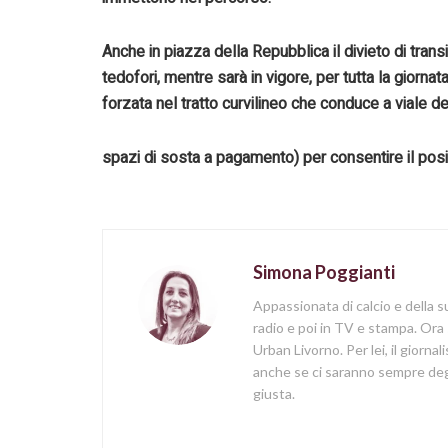
Anche in piazza della Repubblica il divieto di trans
tedofori, mentre sarà in vigore, per tutta la giorna
forzata nel tratto curvilineo che conduce a viale d
spazi di sosta a pagamento) per consentire il po
Simona Poggianti
Appassionata di calcio e della su
radio e poi in TV e stampa. Ora 
Urban Livorno. Per lei, il giorna
anche se ci saranno sempre degl
giusta.