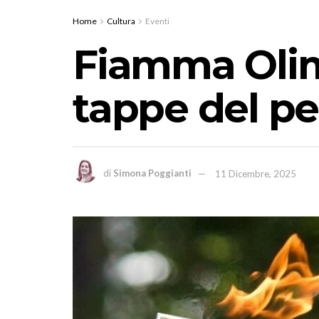
Home
Cultura
Eventi
Fiamma Olim
tappe del pe
di
Simona Poggianti
11 Dicembre, 2025