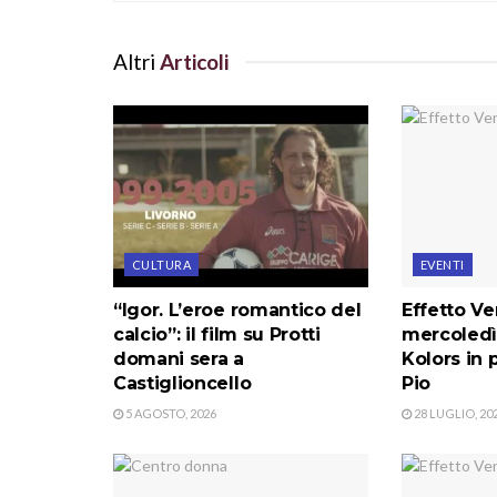
Altri
Articoli
CULTURA
EVENTI
“Igor. L’eroe romantico del
Effetto Ve
calcio”: il film su Protti
mercoledì
domani sera a
Kolors in 
Castiglioncello
Pio
5 AGOSTO, 2026
28 LUGLIO, 20