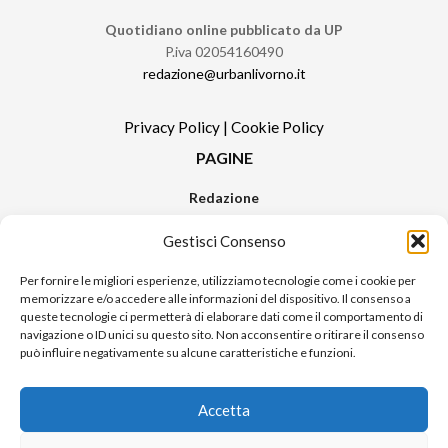
Quotidiano online pubblicato da UP
P.iva 02054160490
redazione@urbanlivorno.it
Privacy Policy
|
Cookie Policy
PAGINE
Redazione
Contatti
Gestisci Consenso
Pubblicità
Sitemap
Per fornire le migliori esperienze, utilizziamo tecnologie come i cookie per
memorizzare e/o accedere alle informazioni del dispositivo. Il consenso a
RUBRICHE
queste tecnologie ci permetterà di elaborare dati come il comportamento di
navigazione o ID unici su questo sito. Non acconsentire o ritirare il consenso
Notizie in Primo Piano
può influire negativamente su alcune caratteristiche e funzioni.
Tutte le notizie
Urban Video
Accetta
Livorno FAQs