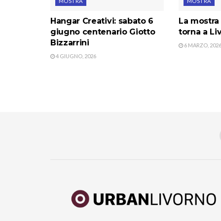
MOSTRA
MOSTRA
Hangar Creativi: sabato 6
La mostra
giugno centenario Giotto
torna a L
Bizzarrini
6 MARZO, 202
4 GIUGNO, 2026