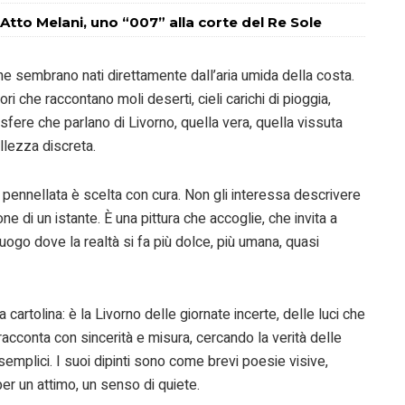
 Atto Melani, uno “007” alla corte del Re Sole
che sembrano nati direttamente dall’aria umida della costa.
ori che raccontano moli deserti, cieli carichi di pioggia,
sfere che parlano di Livorno, quella vera, quella vissuta
llezza discreta.
 pennellata è scelta con cura. Non gli interessa descrivere
one di un istante. È una pittura che accoglie, che invita a
luogo dove la realtà si fa più dolce, più umana, quasi
 cartolina: è la Livorno delle giornate incerte, delle luci che
a racconta con sincerità e misura, cercando la verità delle
emplici. I suoi dipinti sono come brevi poesie visive,
per un attimo, un senso di quiete.