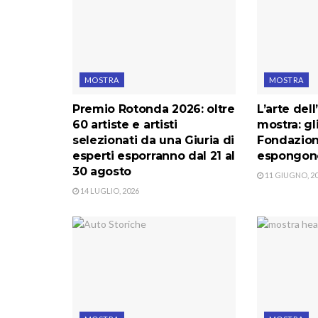
MOSTRA
MOSTRA
Premio Rotonda 2026: oltre
L’arte dell
60 artiste e artisti
mostra: gli
selezionati da una Giuria di
Fondazion
esperti esporranno dal 21 al
espongono 
30 agosto
11 GIUGNO, 2
14 LUGLIO, 2026