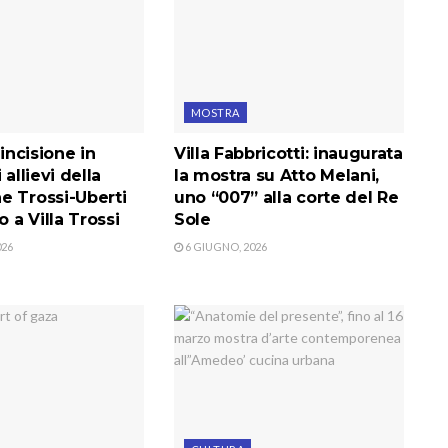
MOSTRA
’incisione in
Villa Fabbricotti: inaugurata
 allievi della
la mostra su Atto Melani,
e Trossi-Uberti
uno “007” alla corte del Re
a Villa Trossi
Sole
026
6 GIUGNO, 2026