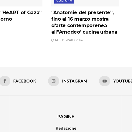
CULTURA
 “HeART of Gaza”
“Anatomie del presente”,
ivorno
fino al 16 marzo mostra
d’arte contemporenea
6
all”Amedeo’ cucina urbana
14 FEBBRAIO, 2026
FACEBOOK
INSTAGRAM
YOUTUB
PAGINE
Redazione