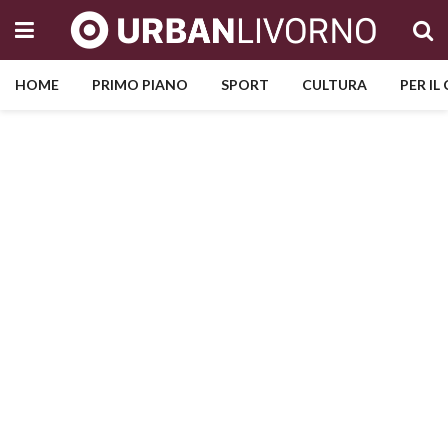
HOME
PRIMO PIANO
SPORT
CULTURA
PER IL