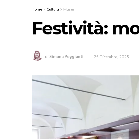
Home
Cultura
Musei
Festività: mo
di
Simona Poggianti
25 Dicembre, 2025