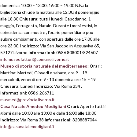
domenica: 10.00 – 13.00; 16.00 – 19.00 N.B.: la
biglietteria chiude la mattina alle 12.30, il pomeriggio
alle 18.30
Chiusura:
tutti i lunedì, Capodanno, 1
maggio, Ferragosto, Natale. Durante i mesi estivi, in
coincidenza con mostre , l’orario pomeridiano può
subire cambiamenti, con apertura dalle ore 17.00 alle
ore 23.00.
Indirizzo:
Via San Jacopo in Acquaviva 65,
57127 Livorno
Informazioni
: 0586 808001/824607
infomuseofattori@comune.livorno.it
Museo di storia naturale del mediterraneo:
Orari:
Mattina: Martedi, Giovedi e sabato, ore 9 – 19
mercoledì, venerdi ore 9 - 13 domenica ore 15 – 19
Chiusura:
Lunedi
Indirizzo:
Via Roma 234 .
Informazioni:
0586-266711
musmed@provincia.livorno.it
Casa Natale Amedeo Modigliani
Orari:
Aperto tutti i
giorni dalle 10:00 alle 13:00 e dalle 16:00 alle 18:00
Indirizzo:
Via Roma 38
Informazioni:
3208887044 -
info@casanatalemodigliani.it