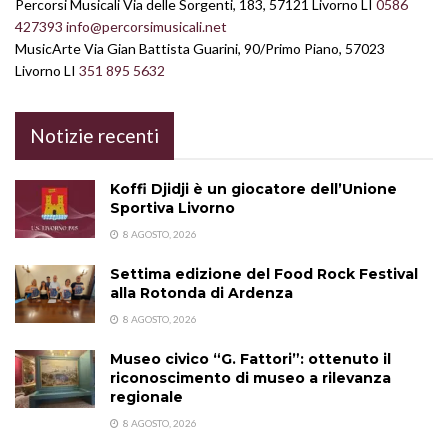
Percorsi Musicali Via delle Sorgenti, 183, 57121 Livorno LI
0586
427393
info@percorsimusicali.net
MusicArte Via Gian Battista Guarini, 90/Primo Piano, 57023
Livorno LI
351 895 5632
Notizie recenti
Koffi Djidji è un giocatore dell’Unione
Sportiva Livorno
8 AGOSTO, 2026
Settima edizione del Food Rock Festival
alla Rotonda di Ardenza
8 AGOSTO, 2026
Museo civico “G. Fattori”: ottenuto il
riconoscimento di museo a rilevanza
regionale
8 AGOSTO, 2026