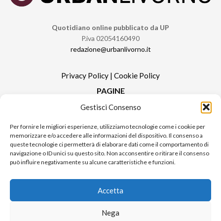
Quotidiano online pubblicato da UP
P.iva 02054160490
redazione@urbanlivorno.it
Privacy Policy
|
Cookie Policy
PAGINE
Gestisci Consenso
Redazione
Contatti
Per fornire le migliori esperienze, utilizziamo tecnologie come i cookie per
memorizzare e/o accedere alle informazioni del dispositivo. Il consenso a
Pubblicità
queste tecnologie ci permetterà di elaborare dati come il comportamento di
Sitemap
navigazione o ID unici su questo sito. Non acconsentire o ritirare il consenso
può influire negativamente su alcune caratteristiche e funzioni.
RUBRICHE
Notizie in Primo Piano
Accetta
Tutte le notizie
Urban Video
Nega