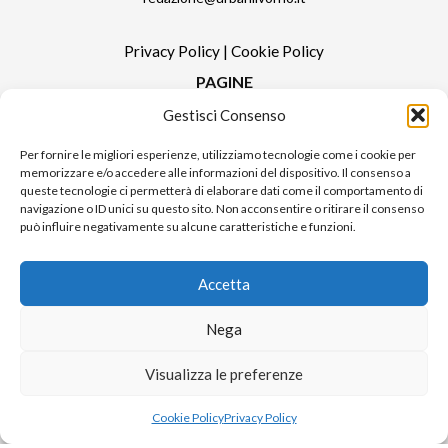
Privacy Policy
|
Cookie Policy
PAGINE
Gestisci Consenso
Redazione
Contatti
Per fornire le migliori esperienze, utilizziamo tecnologie come i cookie per
memorizzare e/o accedere alle informazioni del dispositivo. Il consenso a
Pubblicità
queste tecnologie ci permetterà di elaborare dati come il comportamento di
Sitemap
navigazione o ID unici su questo sito. Non acconsentire o ritirare il consenso
può influire negativamente su alcune caratteristiche e funzioni.
RUBRICHE
Notizie in Primo Piano
Accetta
Tutte le notizie
Urban Video
Nega
Livorno FAQs
Visualizza le preferenze
© 2024 UP di Poggianti Simona | Urban Livorno è una testata giornalistica
Cookie Policy
Privacy Policy
iscritta al numero n. 09/2018 del Registro Stampa del Tribunale di Livorno