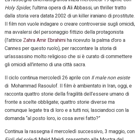
Holy Spider
, l’ultima opera di Ali Abbassi, un thriller tratto
dalla storia vera datata 2002 di un killer iraniano di prostitute.
Il film non vuole indagare o creare controversie sugli omicidi,
ma avvalersi del personaggio fittizio della protagonista
(l’attrice
Zahra Amir Ebrahimi
ha ricevuto la palma d’oro a
Cannes per questo ruolo), per raccontare la storia di
un’assassino molto religioso che si è curato di commettere
gli omicidi all’interno di una città sacra.
Il ciclo continua mercoledì 26 aprile con
Il male non esiste
di Mohammad Rasoulof. Il film è ambientato in Iran, oggi, e
racconta quattro storie della fragilità dell’essere umano di
fronte a scelte obbligate; quattro storie diverse ma
comunque legate tra di loro e a tutti noi, lasciandoci con la
domanda “al posto loro, io cosa avrei fatto?”
Continua la rassegna il mercoledì successivo, 3 maggio, con
Figli del sole
di Majid Majidi, presentato alla Mostra del