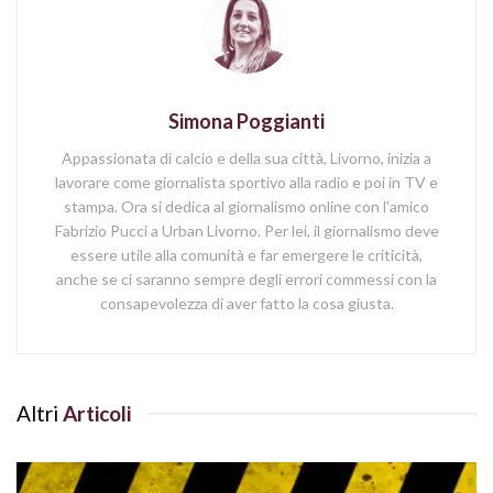
Simona Poggianti
Appassionata di calcio e della sua città, Livorno, inizia a
lavorare come giornalista sportivo alla radio e poi in TV e
stampa. Ora si dedica al giornalismo online con l'amico
Fabrizio Pucci a Urban Livorno. Per lei, il giornalismo deve
essere utile alla comunità e far emergere le criticità,
anche se ci saranno sempre degli errori commessi con la
consapevolezza di aver fatto la cosa giusta.
Altri
Articoli