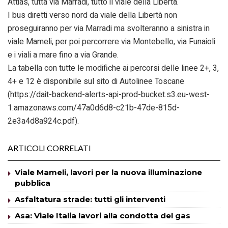
Attias, tutta via Marradi, tutto il viale della Libertà.
I bus diretti verso nord da viale della Libertà non
proseguiranno per via Marradi ma svolteranno a sinistra in
viale Mameli, per poi percorrere via Montebello, via Funaioli
e i viali a mare fino a via Grande.
La tabella con tutte le modifiche ai percorsi delle linee 2+, 3,
4+ e 12 è disponibile sul sito di Autolinee Toscane
(https://dait-backend-alerts-api-prod-bucket.s3.eu-west-
1.amazonaws.com/47a0d6d8-c21b-47de-815d-
2e3a4d8a924c.pdf).
ARTICOLI CORRELATI
Viale Mameli, lavori per la nuova illuminazione
pubblica
Asfaltatura strade: tutti gli interventi
Asa: Viale Italia lavori alla condotta del gas