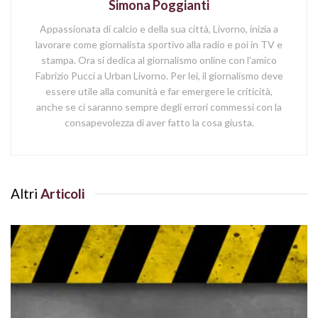
Simona Poggianti
Appassionata di calcio e della sua città, Livorno, inizia a
lavorare come giornalista sportivo alla radio e poi in TV e
stampa. Ora si dedica al giornalismo online con l'amico
Fabrizio Pucci a Urban Livorno. Per lei, il giornalismo deve
essere utile alla comunità e far emergere le criticità,
anche se ci saranno sempre degli errori commessi con la
consapevolezza di aver fatto la cosa giusta.
Altri
Articoli