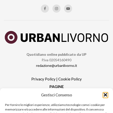
Quotidiano online pubblicato da UP
P.iva 02054160490
redazione@urbanlivorno.it
Privacy Policy
|
Cookie Policy
PAGINE
Gestisci Consenso
Redazione
Contatti
Per fornire le migliori esperienze, utilizziamo tecnologie come i cookie per
memorizzare e/o accedere alle informazioni del dispositivo. Il consenso a
Pubblicità