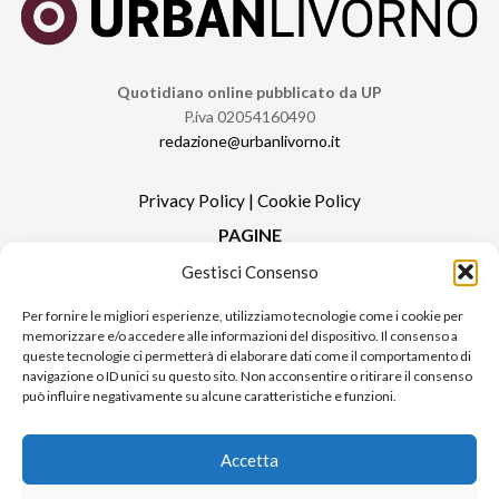
Quotidiano online pubblicato da UP
P.iva 02054160490
redazione@urbanlivorno.it
Privacy Policy
|
Cookie Policy
PAGINE
Gestisci Consenso
Redazione
Contatti
Per fornire le migliori esperienze, utilizziamo tecnologie come i cookie per
memorizzare e/o accedere alle informazioni del dispositivo. Il consenso a
Pubblicità
queste tecnologie ci permetterà di elaborare dati come il comportamento di
Sitemap
navigazione o ID unici su questo sito. Non acconsentire o ritirare il consenso
può influire negativamente su alcune caratteristiche e funzioni.
RUBRICHE
Notizie in Primo Piano
Accetta
Tutte le notizie