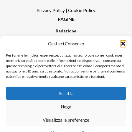
Privacy Policy
|
Cookie Policy
PAGINE
Redazione
Contatti
Gestisci Consenso
Pubblicità
Sitemap
Per fornire le migliori esperienze, utilizziamo tecnologie come i cookie per
memorizzare e/o accedere alle informazioni del dispositivo. Il consenso a
RUBRICHE
queste tecnologie ci permetterà di elaborare dati come il comportamento di
navigazione o ID unici su questo sito. Non acconsentire o ritirare il consenso
Notizie in Primo Piano
può influire negativamente su alcune caratteristiche e funzioni.
Tutte le notizie
Urban Video
Accetta
Livorno FAQs
Nega
© 2024 UP di Poggianti Simona | Urban Livorno è una testata giornalistica
Visualizza le preferenze
iscritta al numero n. 09/2018 del Registro Stampa del Tribunale di Livorno
Sito realizzato da
Alessio Rossi