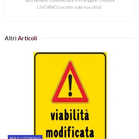
farti vedere, commentare e interagire! URBAN
LIVORNO L'occhio sulla tua città!
Altri
Articoli
PER IL CITTADINO