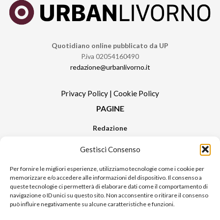
Quotidiano online pubblicato da UP
P.iva 02054160490
redazione@urbanlivorno.it
Privacy Policy
|
Cookie Policy
PAGINE
Redazione
Contatti
Gestisci Consenso
Pubblicità
Sitemap
Per fornire le migliori esperienze, utilizziamo tecnologie come i cookie per
memorizzare e/o accedere alle informazioni del dispositivo. Il consenso a
RUBRICHE
queste tecnologie ci permetterà di elaborare dati come il comportamento di
navigazione o ID unici su questo sito. Non acconsentire o ritirare il consenso
Notizie in Primo Piano
può influire negativamente su alcune caratteristiche e funzioni.
Tutte le notizie