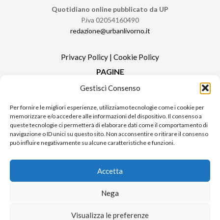
Quotidiano online pubblicato da UP
P.iva 02054160490
redazione@urbanlivorno.it
Privacy Policy
|
Cookie Policy
PAGINE
Gestisci Consenso
Redazione
Contatti
Per fornire le migliori esperienze, utilizziamo tecnologie come i cookie per
memorizzare e/o accedere alle informazioni del dispositivo. Il consenso a
Pubblicità
queste tecnologie ci permetterà di elaborare dati come il comportamento di
Sitemap
navigazione o ID unici su questo sito. Non acconsentire o ritirare il consenso
può influire negativamente su alcune caratteristiche e funzioni.
RUBRICHE
Notizie in Primo Piano
Accetta
Tutte le notizie
Urban Video
Nega
Livorno FAQs
Visualizza le preferenze