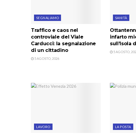
SEGNALIAMO
SANITÀ
Traffico e caos nel
Ottantenn
controviale del Viale
infarto m
Carducci: la segnalazione
sull’Isola 
di un cittadino
5 AGOSTO, 20
5 AGOSTO, 2026
LAVORO
LA POSTA