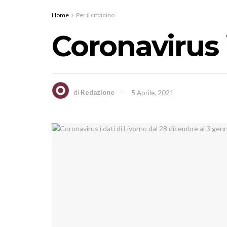
Home
Per il cittadino
Coronavirus 
di
Redazione
5 Aprile, 2021