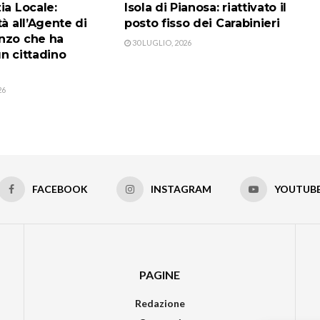
ia Locale:
Isola di Pianosa: riattivato il
tà all’Agente di
posto fisso dei Carabinieri
nzo che ha
30 LUGLIO, 2026
n cittadino
26
FACEBOOK
INSTAGRAM
YOUTUB
PAGINE
Redazione