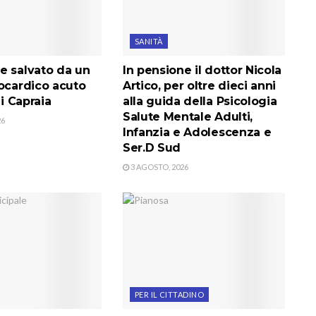
SANITÀ
e salvato da un
In pensione il dottor Nicola
iocardico acuto
Artico, per oltre dieci anni
di Capraia
alla guida della Psicologia
Salute Mentale Adulti,
26
Infanzia e Adolescenza e
Ser.D Sud
3 AGOSTO, 2026
PER IL CITTADINO