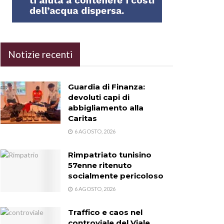
Notizie recenti
Guardia di Finanza:
devoluti capi di
abbigliamento alla
Caritas
6 AGOSTO, 2026
Rimpatriato tunisino
57enne ritenuto
socialmente pericoloso
6 AGOSTO, 2026
Traffico e caos nel
controviale del Viale