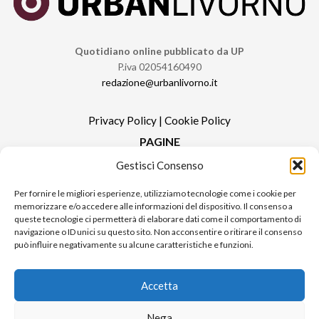
Quotidiano online pubblicato da UP
P.iva 02054160490
redazione@urbanlivorno.it
Privacy Policy
|
Cookie Policy
PAGINE
Gestisci Consenso
Redazione
Contatti
Per fornire le migliori esperienze, utilizziamo tecnologie come i cookie per
memorizzare e/o accedere alle informazioni del dispositivo. Il consenso a
Pubblicità
queste tecnologie ci permetterà di elaborare dati come il comportamento di
Sitemap
navigazione o ID unici su questo sito. Non acconsentire o ritirare il consenso
può influire negativamente su alcune caratteristiche e funzioni.
RUBRICHE
Notizie in Primo Piano
Accetta
Tutte le notizie
Urban Video
Nega