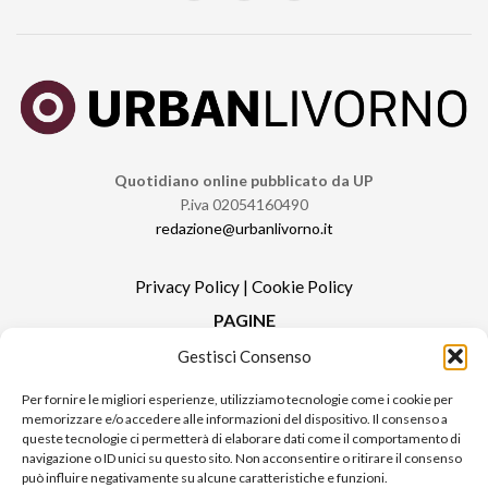
Quotidiano online pubblicato da UP
P.iva 02054160490
redazione@urbanlivorno.it
Privacy Policy
|
Cookie Policy
PAGINE
Gestisci Consenso
Redazione
Contatti
Per fornire le migliori esperienze, utilizziamo tecnologie come i cookie per
memorizzare e/o accedere alle informazioni del dispositivo. Il consenso a
Pubblicità
queste tecnologie ci permetterà di elaborare dati come il comportamento di
Sitemap
navigazione o ID unici su questo sito. Non acconsentire o ritirare il consenso
può influire negativamente su alcune caratteristiche e funzioni.
RUBRICHE