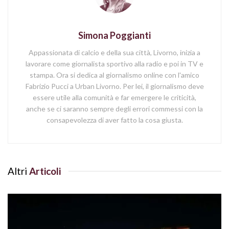
Simona Poggianti
Appassionata di calcio e della sua città, Livorno, inizia a
lavorare come giornalista sportivo alla radio e poi in TV e
stampa. Ora si dedica al giornalismo online con l'amico
Fabrizio Pucci a Urban Livorno. Per lei, il giornalismo deve
essere utile alla comunità e far emergere le criticità,
anche se ci saranno sempre degli errori commessi con la
consapevolezza di aver fatto la cosa giusta.
Altri
Articoli