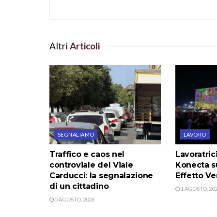
Altri
Articoli
SEGNALIAMO
LAVORO
Traffico e caos nel
Lavoratric
controviale del Viale
Konecta su
Carducci: la segnalazione
Effetto V
di un cittadino
1 AGOSTO, 20
5 AGOSTO, 2026