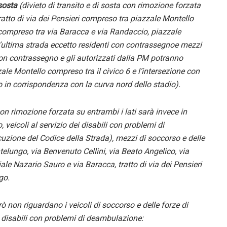
sosta
(
divieto di transito e di sosta
con rimozione forzata
ratto di via dei Pensieri compreso tra piazzale Montello
i compreso tra via
Baracca e via
Randaccio, piazzale
’ultima strada
eccetto residenti con contrassegno
e mezzi
 con contrassegno
e gli autorizzati dalla PM
potranno
zale Montello compreso tra il civico 6 e l’intersezione con
io
in corrispondenza con la curva nord dello stadio).
 con rimozione forzata su entrambi i lati sarà invece in
 veicoli al servizio dei disabili
con problemi di
cuzione del Codice della Strada)
, mezzi di soccorso e delle
telungo, via Benvenuto Cellini, via Beato Angelico, via
ale Nazario Sauro e via Baracca, tratto di via dei Pensieri
ngo.
erò non riguardano i veicoli di soccorso e delle forze di
 disabili con problemi di deambulazione: