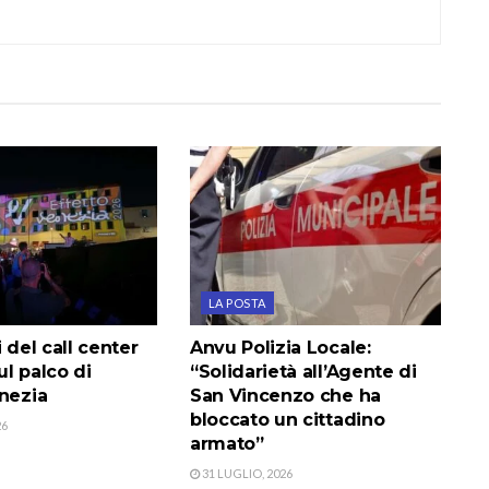
LA POSTA
i del call center
Anvu Polizia Locale:
l palco di
“Solidarietà all’Agente di
enezia
San Vincenzo che ha
bloccato un cittadino
26
armato”
31 LUGLIO, 2026