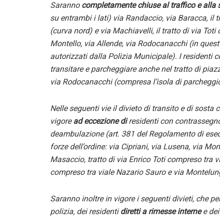
Saranno
completamente chiuse al traffico e alla 
su entrambi i lati
)
via Randaccio, via Baracca,
il
t
(curva nord) e via
Machiavelli
,
i
l tratto di via Tot
Montello,
via Allende, via Rodocanacchi (
in quest
autorizzati dalla Polizia Municipale
). I residenti
transitare e parcheggiare anche nel tratto di piaz
via Rodocanacchi (compresa l’isola di parchegg
Nelle seguenti vie i
l divieto di transito e di sosta
vigore
ad eccezione di
residenti con contrassegno,
deambulazione
(art. 381 del Regolamento di ese
forze dell’ordine:
v
ia Cipriani, via Lusena, via Mon
Masaccio, tratto di via Enrico Toti compreso tra vi
compreso tra viale Nazario Sauro e via Montelu
Saranno inoltre in vigor
e i seguenti divieti, che p
polizia, dei residenti
diretti a rimesse interne
e dei