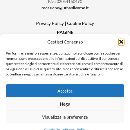
P.iva 02054160490
redazione@urbanlivorno.it
Privacy Policy
|
Cookie Policy
PAGINE
Gestisci Consenso
Redazione
Contatti
Per fornire le migliori esperienze, utilizziamo tecnologie come i cookie per
memorizzare e/o accedere alle informazioni del dispositivo. Il consenso a
Pubblicità
queste tecnologie ci permetterà di elaborare dati come il comportamento di
Sitemap
navigazione o ID unici su questo sito. Non acconsentire o ritirare il consenso
può influire negativamente su alcune caratteristiche e funzioni.
RUBRICHE
Notizie in Primo Piano
Accetta
Tutte le notizie
Urban Video
Nega
Livorno FAQs
Visualizza le preferenze
© 2024 UP di Poggianti Simona | Urban Livorno è una testata giornalistica
Cookie Policy
Privacy Policy