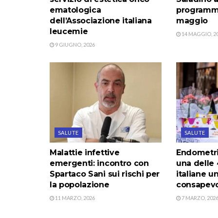
ematologica
programma
dell’Associazione italiana
maggio
leucemie
14 MAGGIO, 2
9 GIUGNO, 2026
SALUTE
SALUTE
Malattie infettive
Endometri
emergenti: incontro con
una delle
Spartaco Sani sui rischi per
italiane un
la popolazione
consapev
11 MARZO, 2026
7 MARZO, 202