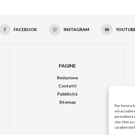
FACEBOOK
INSTAGRAM
YOUTUB
PAGINE
Redazione
Contatti
Pubblicità
Sitemap
Per fornire 
e/o accedere 
permetterà d
sito. Non ac
caratteristic