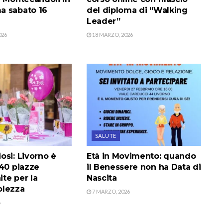
 sabato 16
del diploma di “Walking
Leader”
026
18 MARZO, 2026
SALUTE
osi: Livorno è
Età in Movimento: quando
 40 piazze
il Benessere non ha Data di
ite per la
Nascita
olezza
7 MARZO, 2026
6