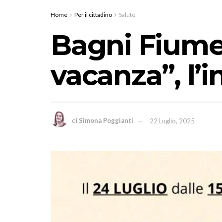
Home
Per il cittadino
Salute
Bagni Fiume:
vacanza”, l’i
di
Simona Poggianti
22 Luglio, 2025