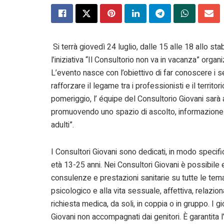
Si terrà giovedì 24 luglio, dalle 15 alle 18 allo sta
l’iniziativa “Il Consultorio non va in vacanza” orga
L’evento nasce con l’obiettivo di far conoscere i ser
rafforzare il legame tra i professionisti e il territo
pomeriggio, l’ équipe del Consultorio Giovani sarà a 
promuovendo uno spazio di ascolto, informazione e 
adulti”.
I Consultori Giovani sono dedicati, in modo specifico
età 13-25 anni. Nei Consultori Giovani è possibile e
consulenze e prestazioni sanitarie su tutte le tema
psicologico e alla vita sessuale, affettiva, relazio
richiesta medica, da soli, in coppia o in gruppo. I g
Giovani non accompagnati dai genitori. È garantita 