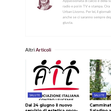
Appassionata di calcio e della su
radio e poi in TV e stampa. Ora 
Urban Livorno. Per lei, il giorna
anche se ci saranno sempre degl
giusta.
Altri
Articoli
SALUTE
SALUTE
Dal 24 giugno il nuovo
Camminata
servizio di estetica onco-
Saladino 