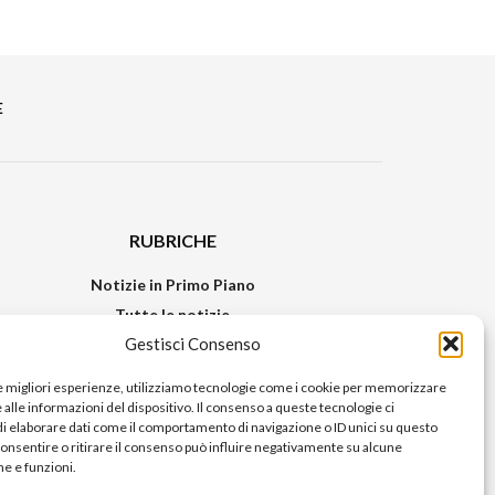
E
RUBRICHE
Notizie in Primo Piano
Tutte le notizie
Gestisci Consenso
Urban Video
Livorno FAQs
le migliori esperienze, utilizziamo tecnologie come i cookie per memorizzare
alle informazioni del dispositivo. Il consenso a queste tecnologie ci
i elaborare dati come il comportamento di navigazione o ID unici su questo
consentire o ritirare il consenso può influire negativamente su alcune
he e funzioni.