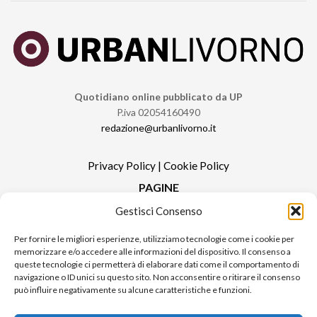
Quotidiano online pubblicato da UP
P.iva 02054160490
redazione@urbanlivorno.it
Privacy Policy
|
Cookie Policy
PAGINE
Gestisci Consenso
Redazione
Contatti
Per fornire le migliori esperienze, utilizziamo tecnologie come i cookie per
memorizzare e/o accedere alle informazioni del dispositivo. Il consenso a
Pubblicità
queste tecnologie ci permetterà di elaborare dati come il comportamento di
Sitemap
navigazione o ID unici su questo sito. Non acconsentire o ritirare il consenso
può influire negativamente su alcune caratteristiche e funzioni.
RUBRICHE