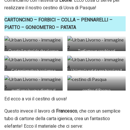
Cominciamo con l’attività di
Leone
. Ecco cosa ci serve per
realizzare il nostro cestino di Uova di Pasqua!
CARTONCINO – FORBICI – COLLA – PENNARELLI –
PIATTO – GONIOMETRO – PATATA
Questo il materiale che ci serve
Tagliamo un cerchio col
cartoncino
Col goniometro tracciamo e
Usiamo la patata per tracciare il
ritagliamoi manici del cestino
contorno delle uova
mettiamo le uova dientro al
cestino di Pasqua
Ed ecco a voi il cestino di uova!
cestino e coloriamole
Questo invece il lavoro di
Francesco
, che con un semplice
tubo di cartone della carta igienica, crea un fantastico
elefante! Ecco il materiale che ci serve: