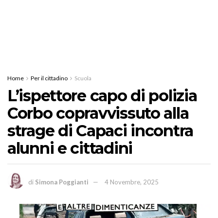
Home
Per il cittadino
Scuola
L’ispettore capo di polizia
Corbo copravvissuto alla
strage di Capaci incontra
alunni e cittadini
di
Simona Poggianti
4 Novembre, 2025