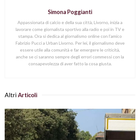
Simona Poggianti
Appassionata di calcio e della sua città, Livorno, inizia a
lavorare come giornalista sportivo alla radio e poi in TV e
stampa. Ora si dedica al giornalismo online con l'amico
Fabrizio Pucci a Urban Livorno. Per lei, il giornalismo deve
essere utile alla comunità e far emergere le criticità,
anche se ci saranno sempre degli errori commessi con la
consapevolezza di aver fatto la cosa giusta.
Altri
Articoli