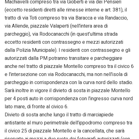
Machiavelli compreso tra via Gioberti e via dei Pensieri
(eccetto residenti diretti alle rimesse interne e art. 381), il
tratto di via Toti compreso tra via Baracca e via Randaccio,
via Allende, piazzale Valaperti (nell’intera area di
parcheggio), via Rodocanacchi (in quest’ultima strada
eccetto residenti con contrassegno e mezzi autorizzati
dalla Polizia Municipale). I residenti con contrassegno e gli
autorizzati dalla PM potranno transitare e parcheggiare
anche nel tratto di piazzale Montello compreso tra il civico 6
e l’intersezione con via Rodocanacchi, ma non nell’isola di
parcheggio in corrispondenza con la curva nord dello stadio.
Sarà inoltre in vigore il divieto di sosta in piazzale Montello
per 4 posti auto in corrispondenza con l’ingresso curva nord
lato mare, di fronte al civico 6.
Divieto di sosta anche lungo il tratto di marciapiede
antistante al muro perimetrale dell’ippodromo compreso tra
il civico 25 di piazzale Montello e la cancellata, che sarà
riservato ai mezzi a due ruote dei fotografi autorizzati (con