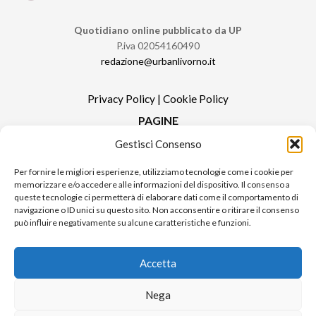
Quotidiano online pubblicato da UP
P.iva 02054160490
redazione@urbanlivorno.it
Privacy Policy
|
Cookie Policy
PAGINE
Gestisci Consenso
Redazione
Contatti
Per fornire le migliori esperienze, utilizziamo tecnologie come i cookie per
memorizzare e/o accedere alle informazioni del dispositivo. Il consenso a
Pubblicità
queste tecnologie ci permetterà di elaborare dati come il comportamento di
Sitemap
navigazione o ID unici su questo sito. Non acconsentire o ritirare il consenso
può influire negativamente su alcune caratteristiche e funzioni.
RUBRICHE
Notizie in Primo Piano
Accetta
Tutte le notizie
Urban Video
Nega
Livorno FAQs